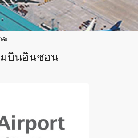
ต้!!
ามบินอินชอน