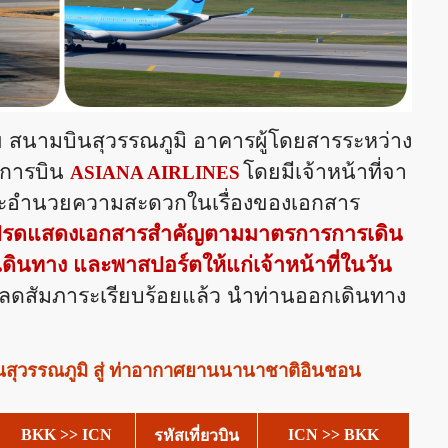
ย สนามบินสุวรรณภูมิ อาคารผู้โดยสารระหว่าง
ยการบิน
โดยมีเจ้าหน้าที่จา
ASIANA AIRLINES
และอำนวยความสะดวกในเรื่องของเอกสาร
โปรดแสดงเอกสารสำคัญตามมาตรการการเดิน
ดินทาง และพาสปอร์ตให้แก่เจ้าหน้าที่ในวัน
ลดสัมภาระเรียบร้อยแล้ว นำท่านออกเดินทาง
สุวรรณภูมิ สู่ ท่าอากาศยานนานาชาติอินชอน
BKK >> ICN
ICN >> BKK
รหัสเที่ยวบิน