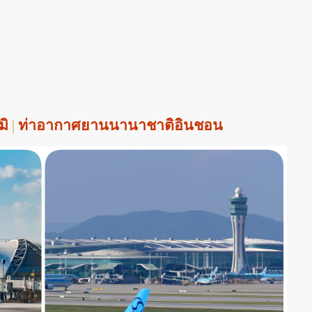
มิ
|
ท่าอากาศยานนานาชาติอินชอน