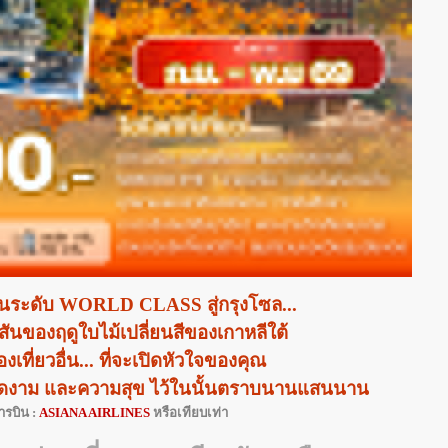
ินระดับ
WORLD CLASS สู่กรุงโซล...
ีสันของฤดูใบไม้เปลี่ยนสีของเกาหลีใต้
งเที่ยวอื่น... ที่จะเปิดหัวใจของคุณ
ดงาม และความสุข ไว้ในนั้นตราบนานแสนนาน
รบิน :
ASIANA AIRLINES
หรือเทียบเท่า