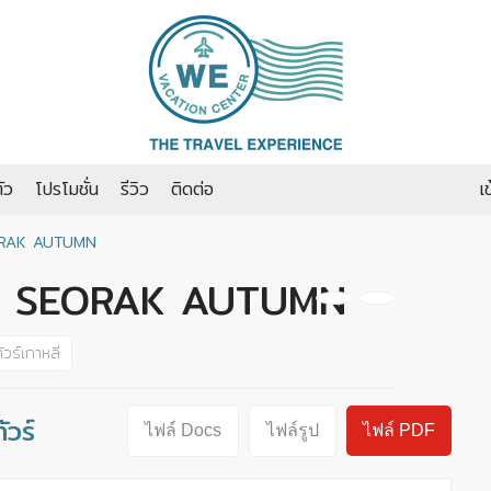
ัว
โปรโมชั่น
รีวิว
ติดต่อ
เ
EORAK AUTUMN
AND SEORAK AUTUMN
ัวร์เกาหลี
วร์
ไฟล์ Docs
ไฟล์รูป
ไฟล์ PDF