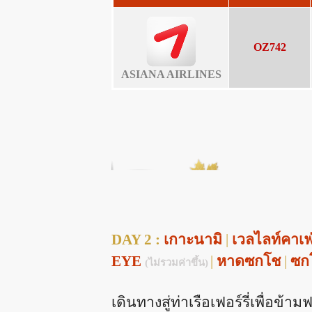
OZ742
ASIANA AIRLINES
DAY 2 :
เกาะนามิ
|
เวลไลท์คาเฟ
EYE
|
หาดซกโช
|
ซกโ
(ไม่รวมค่าขึ้น)
เดินทางสู่ท่าเรือเฟอร์รี่เพื่อข้