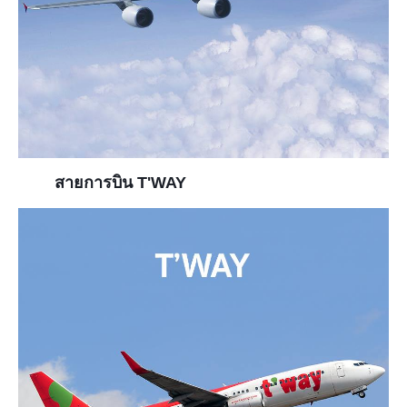
สายการบิน T'WAY