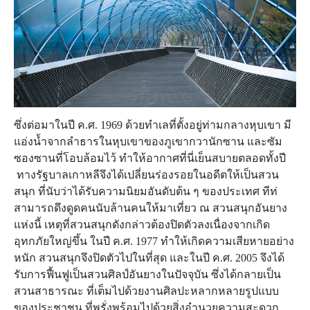
ซึ่งต่อมาในปี ค.ศ. 1969 ด้วยทำเลที่ตั้งอยู่ท่ามกลางหุบเขา มี
แอ่งน้ำจากลำธารในหุบเขาของภูเขากวานักซาน และซัม
ซองซานที่โอบล้อมไว้ ทำให้อากาศที่นี่เย็นสบายตลอดทั้งปี
ทางรัฐบาลเกาหลีจึงได้เปลี่ยนร่องรอยในอดีตให้เป็นสวน
สนุก ที่นับว่าได้รับความนิยมอันดับต้น ๆ ของประเทศ ทีท่
สามารถดึงดูดคนนับล้านคนให้มาเที่ยว ณ สวนสนุกอันยาง
แห่งนี้ เหตุที่สวนสนุกดังกล่าวต้องปิดตัวลงเนื่องจากเกิด
อุทกภัยใหญ่ขึ้น ในปี ค.ศ. 1977 ทำให้เกิดความเสียหายอย่าง
หนัก สวนสนุกจึงปิดตัวไปในที่สุด และในปี ค.ศ. 2005 จึงได้
รับการฟื้นฟูเป็นสวนศิลป์อันยางในปัจจุบัน ซึ่งได้กลายเป็น
สวนสาธารณะ ที่เต็มไปด้วยงานศิลปะหลากหลายรูปแบบ
ของประชาชน ที่พรั่งพร้อมไปด้วยสิ่งอำนวยความสะดวก